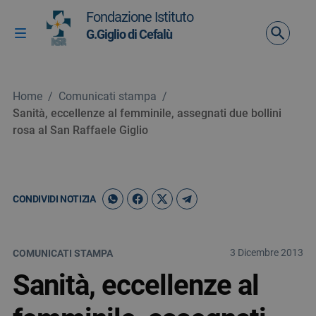
Vai ai contenuti
Fondazione Istituto
Vai al menu di navigazione
G.Giglio di Cefalù
Attiva / disattiva la navigazione
Vai al footer
Home
/
Comunicati stampa
/
Sanità, eccellenze al femminile, assegnati due bollini
rosa al San Raffaele Giglio
CONDIVIDI NOTIZIA
3 Dicembre 2013
COMUNICATI STAMPA
Sanità, eccellenze al