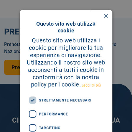
×
Questo sito web utilizza
PRENOTA
cookie
Questo sito web utilizza i
Prenotare una visita o un esame in Servizio Sanitario
cookie per migliorare la tua
Nazionale o privatamente.
esperienza di navigazione.
Utilizzando il nostro sito web
Prenota una visita
acconsenti a tutti i cookie in
conformità con la nostra
policy per i cookie.
Leggi di più
STRETTAMENTE NECESSARI
PERFORMANCE
CI PRENDIAMO CURA DELLA TUA
INFORMAZIONE
TARGETING