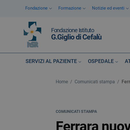
Vai ai contenuti
Fondazione
Formazione
Notizie ed eventi
Vai al menu di navigazione
Vai al footer
Fondazione Istituto
G.Giglio di Cefalù
SERVIZI AL PAZIENTE
OSPEDALE
A
Home
/
Comunicati stampa
/
Fer
COMUNICATI STAMPA
Ferrara nuov