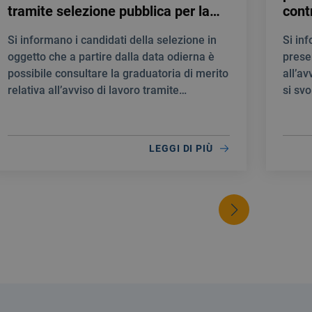
tramite selezione pubblica per la
cont
creazione di una Graduatoria di
prof
Si informano i candidati della selezione in
Si in
merito al fine di individuare
Medi
oggetto che a partire dalla data odierna è
prese
personale idoneo per la stipula di
E T
possibile consultare la graduatoria di merito
all’av
contratti a tempo determinato
NEU
relativa all’avviso di lavoro tramite
si svo
quale INFERMIERE
selezione pubblica per la creazione di una
10:00
Graduatoria di merito al fine di individuare
personale idoneo per la stipula di contratti a
LEGGI DI PIÙ
tempo determinato quale INFERMIERE.