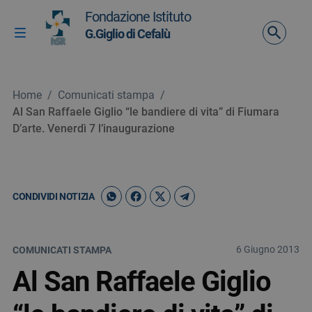
Vai ai contenuti
Fondazione Istituto
Vai al menu di navigazione
G.Giglio di Cefalù
Attiva / disattiva la navigazione
Vai al footer
Home
/
Comunicati stampa
/
Al San Raffaele Giglio “le bandiere di vita” di Fiumara
D’arte. Venerdì 7 l’inaugurazione
CONDIVIDI NOTIZIA
6 Giugno 2013
COMUNICATI STAMPA
Al San Raffaele Giglio