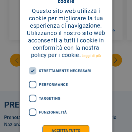
cookie
Questo sito web utilizza i
cookie per migliorare la tua
esperienza di navigazione.
LEGGI DI PIÙ
Utilizzando il nostro sito web
acconsenti a tutti i cookie in
conformità con la nostra
policy per i cookie.
Leggi di più
STRETTAMENTE NECESSARI
PERFORMANCE
TARGETING
PRENOTA
FUNZIONALITÀ
Prenotare una visita o un esame in Servizio Sanitario
Nazionale o privatamente.
ACCETTA TUTTO