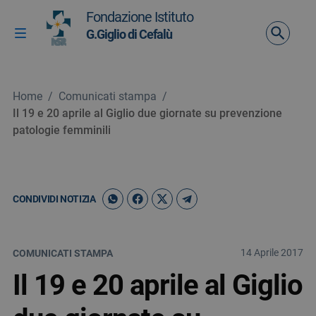
Vai ai contenuti
Fondazione Istituto
Vai al menu di navigazione
G.Giglio di Cefalù
Attiva / disattiva la navigazione
Vai al footer
Home
/
Comunicati stampa
/
Il 19 e 20 aprile al Giglio due giornate su prevenzione
patologie femminili
CONDIVIDI NOTIZIA
14 Aprile 2017
COMUNICATI STAMPA
Il 19 e 20 aprile al Giglio