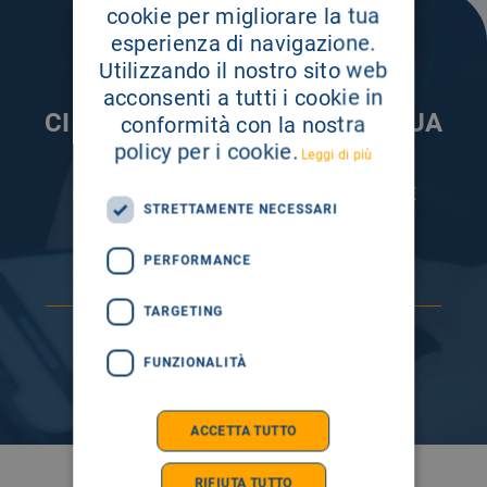
cookie per migliorare la tua
esperienza di navigazione.
Utilizzando il nostro sito web
acconsenti a tutti i cookie in
CI PRENDIAMO CURA DELLA TUA
conformità con la nostra
INFORMAZIONE
policy per i cookie.
Leggi di più
ISCRIVITI AI NOSTRI CANALI PER RESTARE
STRETTAMENTE NECESSARI
SEMPRE AGGIORNATO
PERFORMANCE
TARGETING
FUNZIONALITÀ
ACCETTA TUTTO
RIFIUTA TUTTO