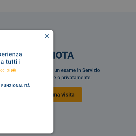
×
PRENOTA
sperienza
 tutti i
Prenotare una visita o un esame in Servizio
ggi di più
Sanitario Nazionale o privatamente.
FUNZIONALITÀ
Prenota una visita