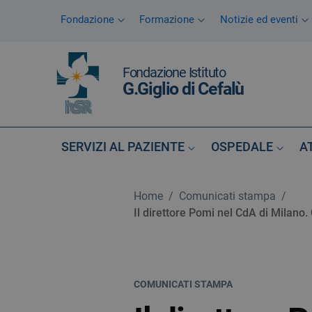
Vai ai contenuti
Fondazione
Formazione
Notizie ed eventi
Vai al menu di navigazione
Vai al footer
Fondazione Istituto
G.Giglio di Cefalù
SERVIZI AL PAZIENTE
OSPEDALE
A
Home
/
Comunicati stampa
/
Il direttore Pomi nel CdA di Milano.
COMUNICATI STAMPA