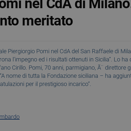
Pomi nel CdA di Milano. 
nto meritato
erale Piergiorgio Pomi nel CdA del San Raffaele di Mi
na l’impegno ed i risultati ottenuti in Sicilia”. Lo ha 
fano Cirillo. Pomi, 70 anni, parmigiano, Ã¨ direttore 
A nome di tutta la Fondazione siciliana – ha aggiunt
tulazioni per il prestigioso incarico”.
ombardo