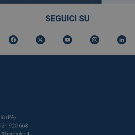
SEGUICI SU
lù (PA)
0921 920 663
@hsrgiglio.it