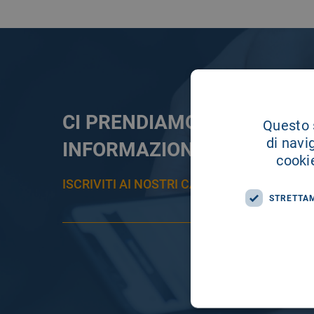
CI PRENDIAMO CURA DELL
Questo s
di navi
INFORMAZIONE
cookie
ISCRIVITI AI NOSTRI CANALI PER RESTAR
STRETTA