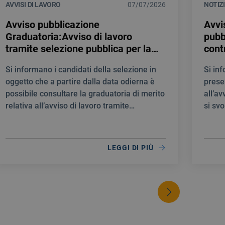
AVVISI DI LAVORO
07/07/2026
NOTIZ
Avviso pubblicazione
Avvi
Graduatoria:Avviso di lavoro
pubb
tramite selezione pubblica per la
cont
creazione di una Graduatoria di
prof
Si informano i candidati della selezione in
Si in
merito al fine di individuare
Medi
oggetto che a partire dalla data odierna è
prese
personale idoneo per la stipula di
E T
possibile consultare la graduatoria di merito
all’av
contratti a tempo determinato
NEU
relativa all’avviso di lavoro tramite
si svo
quale INFERMIERE
selezione pubblica per la creazione di una
10:00
Graduatoria di merito al fine di individuare
personale idoneo per la stipula di contratti a
LEGGI DI PIÙ
tempo determinato quale INFERMIERE.