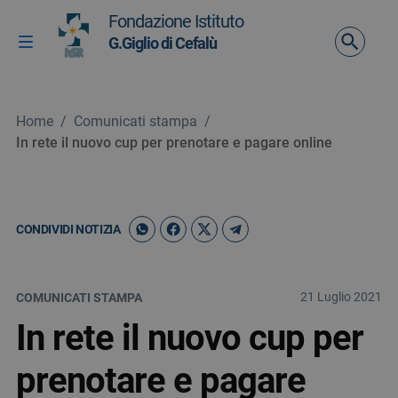
Vai ai contenuti
Fondazione Istituto
Vai al menu di navigazione
G.Giglio di Cefalù
Attiva / disattiva la navigazione
Vai al footer
Home
/
Comunicati stampa
/
In rete il nuovo cup per prenotare e pagare online
CONDIVIDI NOTIZIA
21 Luglio 2021
COMUNICATI STAMPA
In rete il nuovo cup per
prenotare e pagare