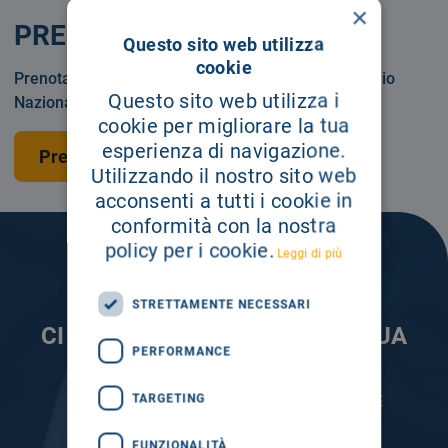
×
PRENOTA
Questo sito web utilizza
cookie
Prenotare una visita o un esame in Servizio Sanitario
Questo sito web utilizza i
Nazionale o privatamente.
cookie per migliorare la tua
esperienza di navigazione.
Prenota una visita
Utilizzando il nostro sito web
acconsenti a tutti i cookie in
conformità con la nostra
policy per i cookie.
Leggi di più
STRETTAMENTE NECESSARI
CI PRENDIAMO CURA DELLA TUA
PERFORMANCE
INFORMAZIONE
TARGETING
ISCRIVITI AI NOSTRI CANALI PER RESTARE
SEMPRE AGGIORNATO
FUNZIONALITÀ