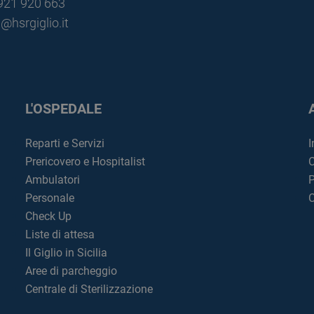
0921 920 663
@hsrgiglio.it
L'OSPEDALE
Reparti e Servizi
I
Prericovero e Hospitalist
C
Ambulatori
P
Personale
C
Check Up
Liste di attesa
Il Giglio in Sicilia
Aree di parcheggio
Centrale di Sterilizzazione