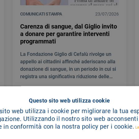
COMUNICATI STAMPA
23/07/2026
Carenza di sangue, dal Giglio invito
a donare per garantire interventi
programmati
La Fondazione Giglio di Cefalù rivolge un
appello ai cittadini affinché aderiscano alla
donazione di sangue, in un periodo in cui si
registra una significativa riduzione delle
scorte.
Questo sito web utilizza cookie
LEGGI DI PIÙ
ito web utilizza i cookie per migliorare la tua e
gazione. Utilizzando il nostro sito web acconsenti a
 in conformità con la nostra policy per i cookie.
Le