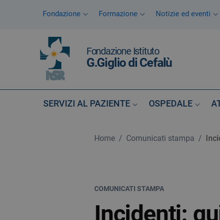
Vai ai contenuti
Fondazione
Formazione
Notizie ed eventi
Vai al menu di navigazione
Vai al footer
Fondazione Istituto
G.Giglio di Cefalù
SERVIZI AL PAZIENTE
OSPEDALE
A
Home
/
Comunicati stampa
/
Inci
COMUNICATI STAMPA
Incidenti: q