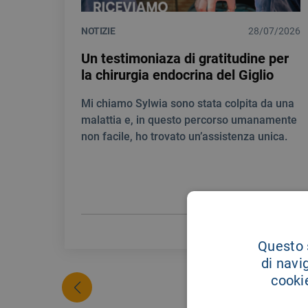
NOTIZIE
28/07/2026
Un testimoniaza di gratitudine per
la chirurgia endocrina del Giglio
Mi chiamo Sylwia sono stata colpita da una
malattia e, in questo percorso umanamente
non facile, ho trovato un’assistenza unica.
LEGGI DI PIÙ
Questo s
di navi
cookie