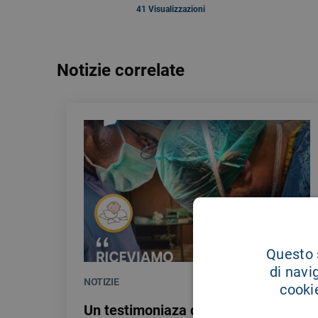
41 Visualizzazioni
Notizie correlate
Questo s
di navi
NOTIZIE
28/07/2026
cookie
Un testimoniaza di gratitudine per