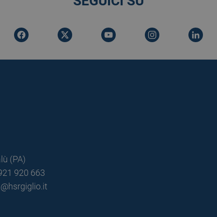
SEGUICI SU
lù (PA)
0921 920 663
@hsrgiglio.it