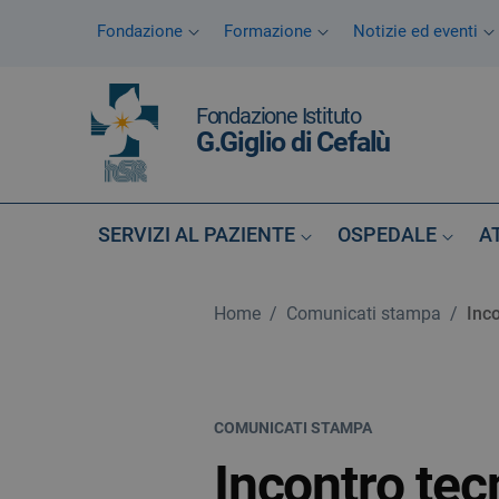
Vai ai contenuti
Fondazione
Formazione
Notizie ed eventi
Vai al menu di navigazione
Vai al footer
Fondazione Istituto
G.Giglio di Cefalù
SERVIZI AL PAZIENTE
OSPEDALE
A
Home
/
Comunicati stampa
/
Inco
COMUNICATI STAMPA
Incontro tec