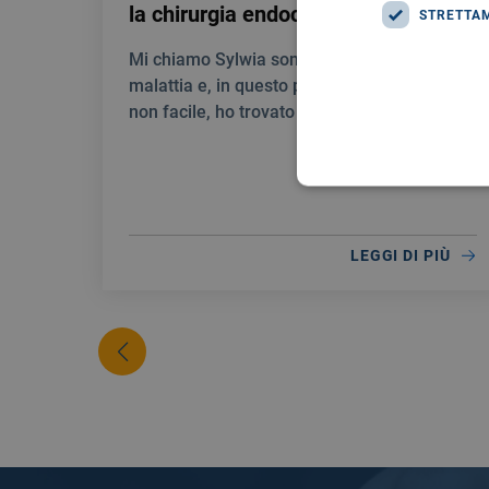
la chirurgia endocrina del Giglio
STRETTA
Mi chiamo Sylwia sono stata colpita da una
malattia e, in questo percorso umanamente
non facile, ho trovato un’assistenza unica.
LEGGI DI PIÙ