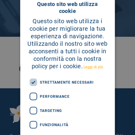
Questo sito web utilizza
cookie
Questo sito web utilizza i
cookie per migliorare la tua
esperienza di navigazione.
Utilizzando il nostro sito web
SEGUICI SU
acconsenti a tutti i cookie in
conformità con la nostra
policy per i cookie.
Leggi di più
STRETTAMENTE NECESSARI
PERFORMANCE
Fondazione Istituto
TARGETING
G.Giglio di Cefalù
FUNZIONALITÀ