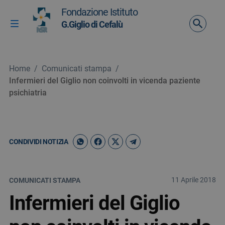
Vai ai contenuti
Fondazione Istituto
Vai al menu di navigazione
G.Giglio di Cefalù
Attiva / disattiva la navigazione
Vai al footer
Home
/
Comunicati stampa
/
Infermieri del Giglio non coinvolti in vicenda paziente
psichiatria
CONDIVIDI NOTIZIA
11 Aprile 2018
COMUNICATI STAMPA
Infermieri del Giglio