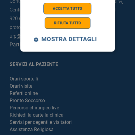
Contrada Pietrapollastra - Pisciotto 90015 Cefalù (PA)
ACCETTA TUTTO
Centralino: +39 0921 920 111
Portineria: +39 0921
920 663
RIFIUTA TUTTO
protocollo@pec.hsrgiglio.it
info@hsrgiglio.it
urp@hsrgiglio.it
MOSTRA DETTAGLI
Partita IVA: 05205490823
SERVIZI AL PAZIENTE
Orari sportelli
Orari visite
Referti online
Pronto Soccorso
Percorso chirurgico live
Richiedi la cartella clinica
Servizi per degenti e visitatori
Assistenza Religiosa