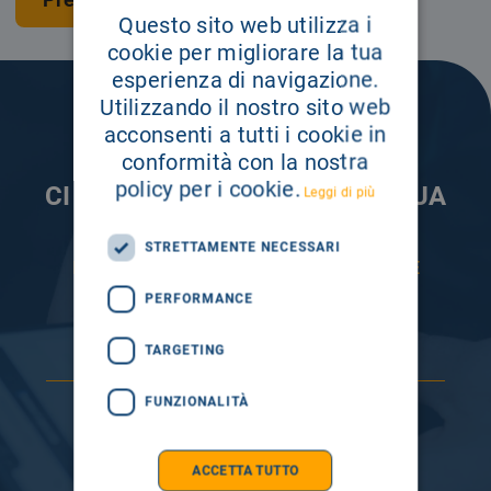
Questo sito web utilizza i
cookie per migliorare la tua
esperienza di navigazione.
Utilizzando il nostro sito web
acconsenti a tutti i cookie in
conformità con la nostra
policy per i cookie.
CI PRENDIAMO CURA DELLA TUA
Leggi di più
INFORMAZIONE
STRETTAMENTE NECESSARI
ISCRIVITI AI NOSTRI CANALI PER RESTARE
SEMPRE AGGIORNATO
PERFORMANCE
TARGETING
FUNZIONALITÀ
ACCETTA TUTTO