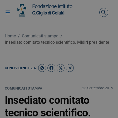
Vai ai contenuti
Fondazione Istituto
Vai al menu di navigazione
G.Giglio di Cefalù
Attiva / disattiva la navigazione
Vai al footer
Home
/
Comunicati stampa
/
Insediato comitato tecnico scientifico. Midiri presidente
CONDIVIDI NOTIZIA
23 Settembre 2019
COMUNICATI STAMPA
Insediato comitato
tecnico scientifico.