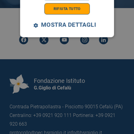
RIFIUTA TUTTO
SEGUICI SU
MOSTRA DETTAGLI
Fondazione Istituto
G.Giglio di Cefalù
Contrada Pietrapollastra - Pisciotto 90015 Cefalù (PA)
Centralino: +39 0921 920 111
Portineria: +39 0921
920 663
protocollo@pec.hsrgiglio.it
info@hsrgiglio.it