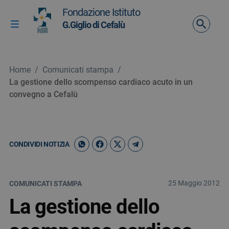
Vai ai contenuti
Fondazione Istituto
Vai al menu di navigazione
G.Giglio di Cefalù
Attiva / disattiva la navigazione
Vai al footer
Home
/
Comunicati stampa
/
La gestione dello scompenso cardiaco acuto in un
convegno a Cefalù
CONDIVIDI NOTIZIA
25 Maggio 2012
COMUNICATI STAMPA
La gestione dello