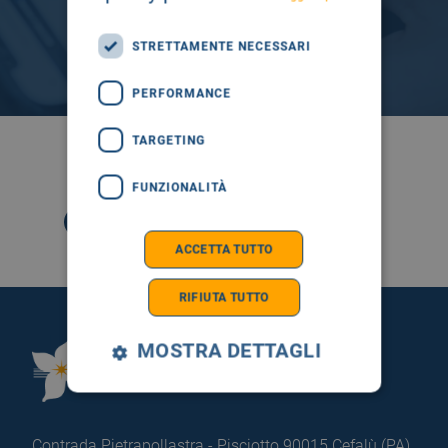
STRETTAMENTE NECESSARI
PERFORMANCE
TARGETING
SEGUICI SU
FUNZIONALITÀ
ACCETTA TUTTO
RIFIUTA TUTTO
MOSTRA DETTAGLI
Fondazione Istituto
G.Giglio di Cefalù
Contrada Pietrapollastra - Pisciotto 90015 Cefalù (PA)