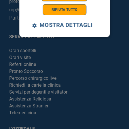
protocollo@pec.hsrgiglio.it
info@hsrgiglio.it
urp@hsrgiglio.it
RIFIUTA TUTTO
Partita IVA: 05205490823
MOSTRA DETTAGLI
SERVIZI AL PAZIENTE
Orari sportelli
Orari visite
Referti online
Pronto Soccorso
Percorso chirurgico live
Richiedi la cartella clinica
Servizi per degenti e visitatori
Assistenza Religiosa
Assistenza Stranieri
Telemedicina
L'OSPEDALE