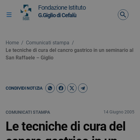
Vai ai contenuti
Fondazione Istituto
Vai al menu di navigazione
G.Giglio di Cefalù
Attiva / disattiva la navigazione
Vai al footer
Home
/
Comunicati stampa
/
Le tecniche di cura del cancro gastrico in un seminario al
San Raffaele – Giglio
CONDIVIDI NOTIZIA
14 Giugno 2005
COMUNICATI STAMPA
Le tecniche di cura del