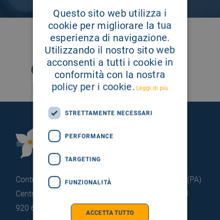
Questo sito web utilizza i
cookie per migliorare la tua
esperienza di navigazione.
SEGUICI SU
Utilizzando il nostro sito web
acconsenti a tutti i cookie in
conformità con la nostra
policy per i cookie.
Leggi di più
STRETTAMENTE NECESSARI
Fondazione Istituto
PERFORMANCE
G.Giglio di Cefalù
TARGETING
Contrada Pietrapollastra - Pisciotto 90015 Cefalù (PA)
FUNZIONALITÀ
Centralino: +39 0921 920 111
Portineria: +39 0921
920 663
ACCETTA TUTTO