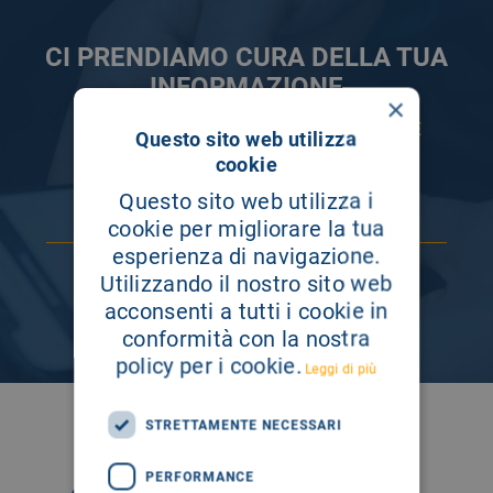
CI PRENDIAMO CURA DELLA TUA
INFORMAZIONE
×
ISCRIVITI AI NOSTRI CANALI PER RESTARE
Questo sito web utilizza
SEMPRE AGGIORNATO
cookie
Questo sito web utilizza i
cookie per migliorare la tua
esperienza di navigazione.
Utilizzando il nostro sito web
acconsenti a tutti i cookie in
conformità con la nostra
policy per i cookie.
Leggi di più
SEGUICI SU
STRETTAMENTE NECESSARI
PERFORMANCE