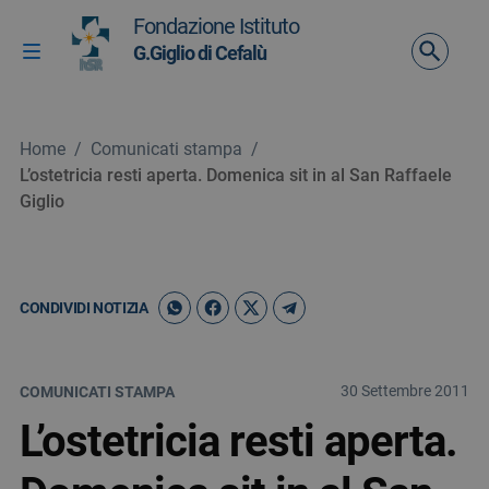
Vai ai contenuti
Fondazione Istituto
Vai al menu di navigazione
G.Giglio di Cefalù
Attiva / disattiva la navigazione
Vai al footer
Home
/
Comunicati stampa
/
L’ostetricia resti aperta. Domenica sit in al San Raffaele
Giglio
CONDIVIDI NOTIZIA
30 Settembre 2011
COMUNICATI STAMPA
L’ostetricia resti aperta.