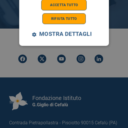
ACCETTA TUTTO
RIFIUTA TUTTO
MOSTRA DETTAGLI
SEGUICI SU
Fondazione Istituto
G.Giglio di Cefalù
Contrada Pietrapollastra - Pisciotto 90015 Cefalù (PA)