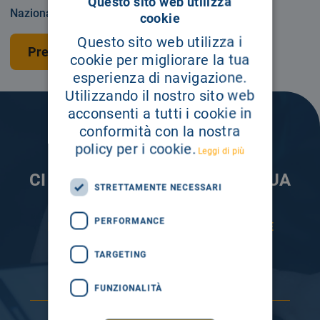
Questo sito web utilizza
Nazionale o privatamente.
cookie
Questo sito web utilizza i
Prenota una visita
cookie per migliorare la tua
esperienza di navigazione.
Utilizzando il nostro sito web
acconsenti a tutti i cookie in
conformità con la nostra
policy per i cookie.
Leggi di più
CI PRENDIAMO CURA DELLA TUA
STRETTAMENTE NECESSARI
INFORMAZIONE
PERFORMANCE
ISCRIVITI AI NOSTRI CANALI PER RESTARE
SEMPRE AGGIORNATO
TARGETING
FUNZIONALITÀ