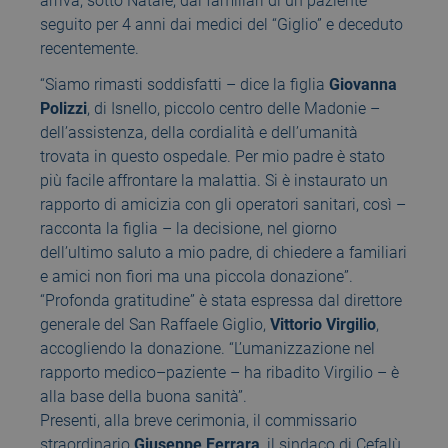
arriva, sotto Natale, dai familiari di un paziente
seguito per 4 anni dai medici del “Giglio” e deceduto
recentemente.
“Siamo rimasti soddisfatti – dice la figlia
Giovanna
Polizzi
, di Isnello, piccolo centro delle Madonie –
dell’assistenza, della cordialità e dell’umanità
trovata in questo ospedale. Per mio padre è stato
più facile affrontare la malattia. Si è instaurato un
rapporto di amicizia con gli operatori sanitari, così –
racconta la figlia – la decisione, nel giorno
dell’ultimo saluto a mio padre, di chiedere a familiari
e amici non fiori ma una piccola donazione”.
“Profonda gratitudine” è stata espressa dal direttore
generale del San Raffaele Giglio,
Vittorio Virgilio
,
accogliendo la donazione. “L’umanizzazione nel
rapporto medico–paziente – ha ribadito Virgilio – è
alla base della buona sanità”.
Presenti, alla breve cerimonia, il commissario
straordinario
Giuseppe Ferrara
, il sindaco di Cefalù,