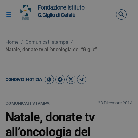
Vai ai contenuti
Fondazione Istituto
Vai al menu di navigazione
G.Giglio di Cefalù
Attiva / disattiva la navigazione
Vai al footer
Home
/
Comunicati stampa
/
Natale, donate tv all’oncologia del “Giglio”
CONDIVIDI NOTIZIA
23 Dicembre 2014
COMUNICATI STAMPA
Natale, donate tv
all’oncologia del