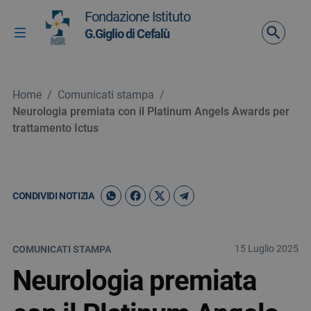
Vai ai contenuti
Fondazione Istituto
Vai al menu di navigazione
G.Giglio di Cefalù
Attiva / disattiva la navigazione
Vai al footer
Home
/
Comunicati stampa
/
Neurologia premiata con il Platinum Angels Awards per
trattamento Ictus
CONDIVIDI NOTIZIA
15 Luglio 2025
COMUNICATI STAMPA
Neurologia premiata