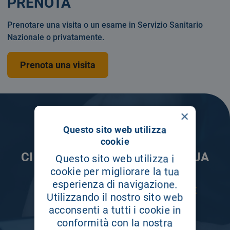
PRENOTA
Prenotare una visita o un esame in Servizio Sanitario
Nazionale o privatamente.
Prenota una visita
×
Questo sito web utilizza
cookie
CI PRENDIAMO CURA DELLA TUA
Questo sito web utilizza i
INFORMAZIONE
cookie per migliorare la tua
esperienza di navigazione.
ISCRIVITI AI NOSTRI CANALI PER RESTARE
Utilizzando il nostro sito web
SEMPRE AGGIORNATO
acconsenti a tutti i cookie in
conformità con la nostra