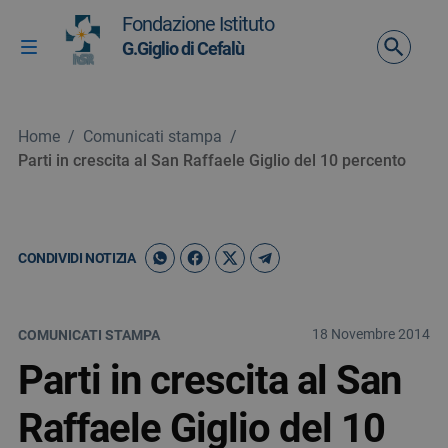
Vai ai contenuti
Fondazione Istituto
Vai al menu di navigazione
G.Giglio di Cefalù
Attiva / disattiva la navigazione
Vai al footer
Home
/
Comunicati stampa
/
Parti in crescita al San Raffaele Giglio del 10 percento
CONDIVIDI NOTIZIA
18 Novembre 2014
COMUNICATI STAMPA
Parti in crescita al San
Raffaele Giglio del 10