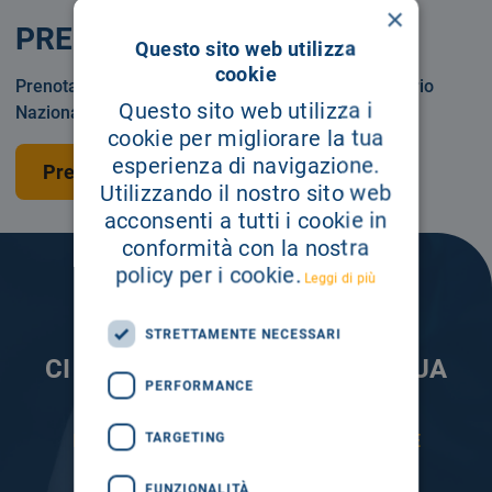
×
PRENOTA
Questo sito web utilizza
cookie
Prenotare una visita o un esame in Servizio Sanitario
Questo sito web utilizza i
Nazionale o privatamente.
cookie per migliorare la tua
esperienza di navigazione.
Prenota una visita
Utilizzando il nostro sito web
acconsenti a tutti i cookie in
conformità con la nostra
policy per i cookie.
Leggi di più
STRETTAMENTE NECESSARI
CI PRENDIAMO CURA DELLA TUA
PERFORMANCE
INFORMAZIONE
TARGETING
ISCRIVITI AI NOSTRI CANALI PER RESTARE
SEMPRE AGGIORNATO
FUNZIONALITÀ