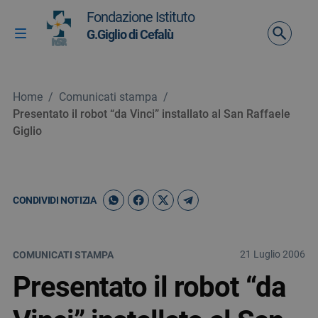
Vai ai contenuti
Fondazione Istituto
Vai al menu di navigazione
G.Giglio di Cefalù
Attiva / disattiva la navigazione
Vai al footer
Home
/
Comunicati stampa
/
Presentato il robot “da Vinci” installato al San Raffaele
Giglio
CONDIVIDI NOTIZIA
21 Luglio 2006
COMUNICATI STAMPA
Presentato il robot “da