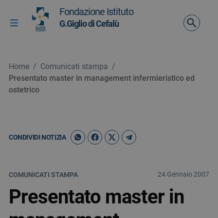
Vai ai contenuti
Fondazione Istituto
Vai al menu di navigazione
G.Giglio di Cefalù
Attiva / disattiva la navigazione
Vai al footer
Home
/
Comunicati stampa
/
Presentato master in management infermieristico ed
ostetrico
CONDIVIDI NOTIZIA
24 Gennaio 2007
COMUNICATI STAMPA
Presentato master in