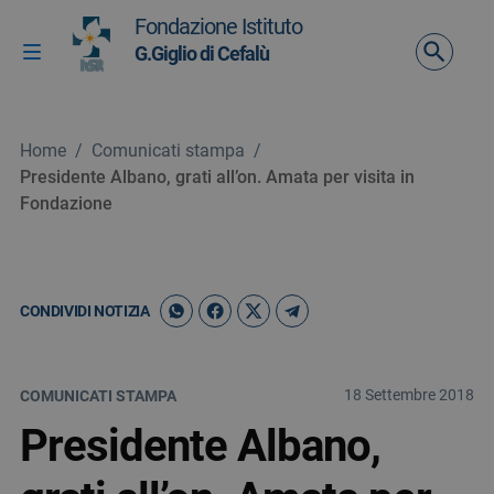
Vai ai contenuti
Fondazione Istituto
Vai al menu di navigazione
G.Giglio di Cefalù
Attiva / disattiva la navigazione
Vai al footer
Home
/
Comunicati stampa
/
Presidente Albano, grati all’on. Amata per visita in
Fondazione
CONDIVIDI NOTIZIA
18 Settembre 2018
COMUNICATI STAMPA
Presidente Albano,