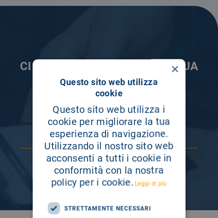
CI PRENDIAMO CURA DELLA TUA
×
INFORMAZIONE
Questo sito web utilizza
cookie
ISCRIVITI AI NOSTRI CANALI PER RESTARE
SEMPRE AGGIORNATO
Questo sito web utilizza i
cookie per migliorare la tua
esperienza di navigazione.
Utilizzando il nostro sito web
acconsenti a tutti i cookie in
conformità con la nostra
policy per i cookie.
Leggi di più
STRETTAMENTE NECESSARI