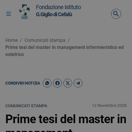
Vai ai contenuti
Fondazione Istituto
Vai al menu di navigazione
G.Giglio di Cefalù
Attiva / disattiva la navigazione
Vai al footer
Home
/
Comunicati stampa
/
Prime tesi del master in management infermieristico ed
ostetrico
CONDIVIDI NOTIZIA
12 Novembre 2008
COMUNICATI STAMPA
Prime tesi del master in