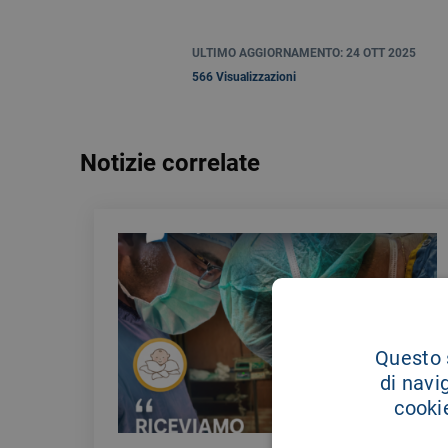
ULTIMO AGGIORNAMENTO: 24 OTT 2025
566 Visualizzazioni
Notizie correlate
Questo s
di navi
cookie