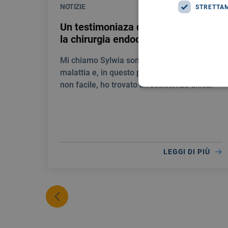
NOTIZIE
28/07/2026
STRETTA
Un testimoniaza di gratitudine per
la chirurgia endocrina del Giglio
Mi chiamo Sylwia sono stata colpita da una
malattia e, in questo percorso umanamente
non facile, ho trovato un’assistenza unica.
LEGGI DI PIÙ