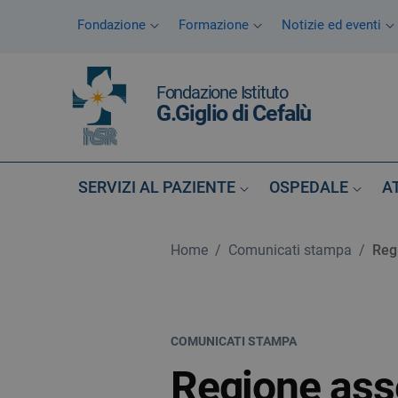
Vai ai contenuti
Fondazione
Formazione
Notizie ed eventi
Vai al menu di navigazione
Vai al footer
Fondazione Istituto
G.Giglio di Cefalù
SERVIZI AL PAZIENTE
OSPEDALE
A
Home
/
Comunicati stampa
/
Reg
COMUNICATI STAMPA
Regione ass