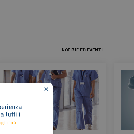
NOTIZIE ED EVENTI
×
sperienza
 tutti i
ggi di più