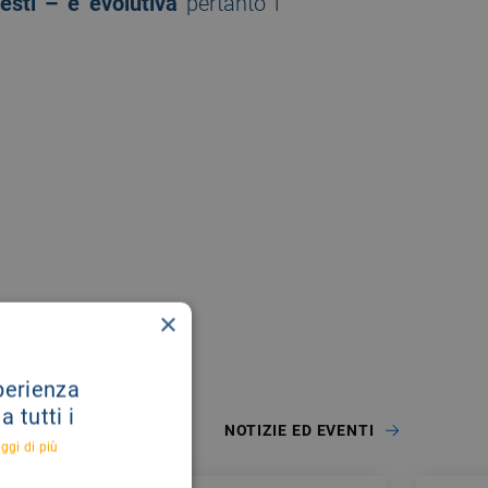
esti – è evolutiva
pertanto i
×
sperienza
 tutti i
NOTIZIE ED EVENTI
ggi di più