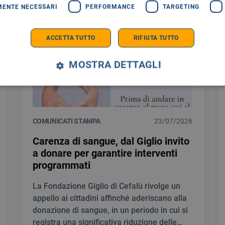
MENTE NECESSARI
PERFORMANCE
TARGETING
ACCETTA TUTTO
RIFIUTA TUTTO
MOSTRA DETTAGLI
COMUNICATI STAMPA
23/07/2026
Carenza di sangue, dal Giglio invito
a donare per garantire interventi
programmati
La Fondazione Giglio di Cefalù rivolge un
appello ai cittadini affinché aderiscano alla
donazione di sangue, in un periodo in cui si
registra una significativa riduzione delle