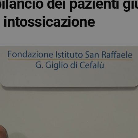
bilancio dei pazienti gi
 intossicazione