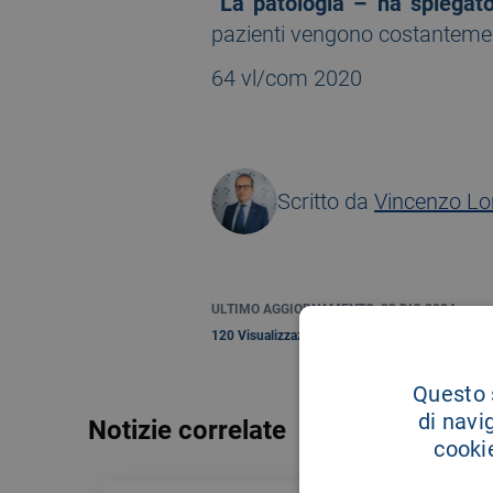
“La patologia – ha spiegato
pazienti vengono costantemen
64 vl/com 2020
Scritto da
Vincenzo L
ULTIMO AGGIORNAMENTO: 23 DIC 2024
120 Visualizzazioni
Questo s
di navi
Notizie correlate
cookie