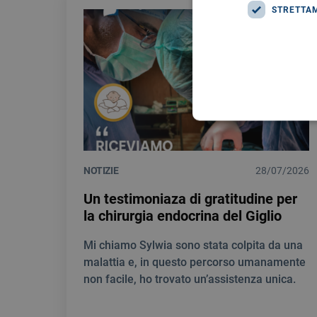
STRETTA
NOTIZIE
28/07/2026
Un testimoniaza di gratitudine per
la chirurgia endocrina del Giglio
Mi chiamo Sylwia sono stata colpita da una
malattia e, in questo percorso umanamente
non facile, ho trovato un’assistenza unica.