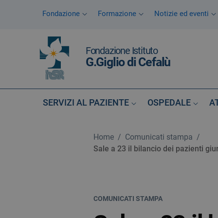
Vai ai contenuti
Fondazione
Formazione
Notizie ed eventi
Vai al menu di navigazione
Vai al footer
Fondazione Istituto
G.Giglio di Cefalù
SERVIZI AL PAZIENTE
OSPEDALE
A
Home
/
Comunicati stampa
/
Sale a 23 il bilancio dei pazienti gi
COMUNICATI STAMPA