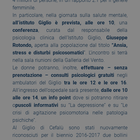
4 milioni di persone, in un rapporto 2:1 per il genere
femminile.
In particolare, nella giornata sulla salute mentale,
all’istituto Giglio è prevista, alle ore 10
, una
conferenza
, curata dal responsabile della
psicologia clinica dell’Istituto Giglio,
Giuseppe
Rotondo,
aperta alla popolazione dal titolo
“Ansia,
stress e disturbi psicosomatici
”. L’incontro si terrà
nella sala riunioni della Galleria del Vento.
Le donne potranno, inoltre,
effettuare – senza
prenotazione – consulti psicologici gratuiti
negli
ambulatori del Giglio
tra le ore 12 e le ore 16
.
All’ingresso dell’ospedale sarà presente,
dalle ore 10
alle ore 14
,
un info point
dove si potranno ritirare
o
puscoli informativi
su “La depressione” e su “Le
crisi di agitazione psicomotoria nelle patologia
psichiche”.
Al Giglio di Cefalù sono stati nuovamente
riconosciuti per il biennio 2016-2017 due bollini