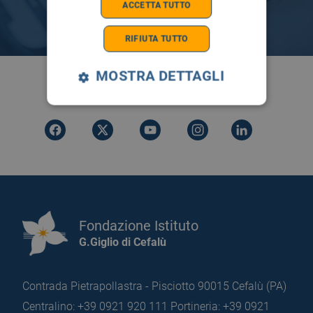
ACCETTA TUTTO
RIFIUTA TUTTO
MOSTRA DETTAGLI
SEGUICI SU
Fondazione Istituto
G.Giglio di Cefalù
Contrada Pietrapollastra - Pisciotto 90015 Cefalù (PA)
Centralino: +39 0921 920 111
Portineria: +39 0921