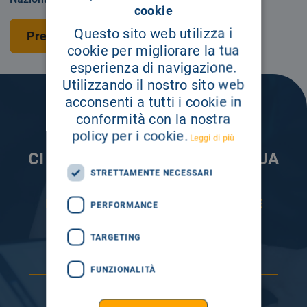
cookie
Questo sito web utilizza i
Prenota una visita
cookie per migliorare la tua
esperienza di navigazione.
Utilizzando il nostro sito web
acconsenti a tutti i cookie in
conformità con la nostra
policy per i cookie.
Leggi di più
CI PRENDIAMO CURA DELLA TUA
STRETTAMENTE NECESSARI
INFORMAZIONE
ISCRIVITI AI NOSTRI CANALI PER RESTARE
PERFORMANCE
SEMPRE AGGIORNATO
TARGETING
FUNZIONALITÀ