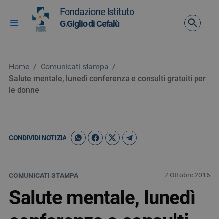
Vai ai contenuti
Fondazione Istituto
Vai al menu di navigazione
G.Giglio di Cefalù
Attiva / disattiva la navigazione
Vai al footer
Home
/
Comunicati stampa
/
Salute mentale, lunedì conferenza e consulti gratuiti per
le donne
CONDIVIDI NOTIZIA
7 Ottobre 2016
COMUNICATI STAMPA
Salute mentale, lunedì