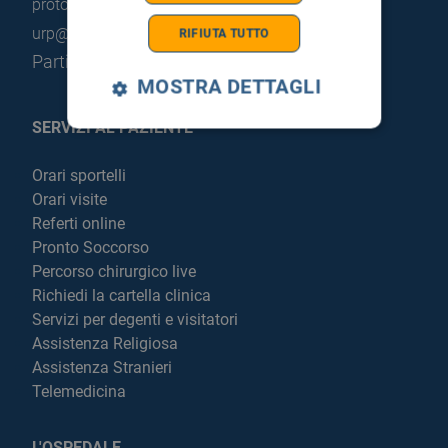
protocollo@pec.hsrgiglio.it
info@hsrgiglio.it
urp@hsrgiglio.it
RIFIUTA TUTTO
Partita IVA: 05205490823
MOSTRA DETTAGLI
SERVIZI AL PAZIENTE
Orari sportelli
Orari visite
Referti online
Pronto Soccorso
Percorso chirurgico live
Richiedi la cartella clinica
Servizi per degenti e visitatori
Assistenza Religiosa
Assistenza Stranieri
Telemedicina
L'OSPEDALE