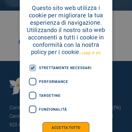
Questo sito web utilizza i
cookie per migliorare la tua
esperienza di navigazione.
SEGUICI SU
Utilizzando il nostro sito web
acconsenti a tutti i cookie in
conformità con la nostra
policy per i cookie.
Leggi di più
STRETTAMENTE NECESSARI
Fondazione Istituto
PERFORMANCE
G.Giglio di Cefalù
TARGETING
Contrada Pietrapollastra - Pisciotto 90015 Cefalù (PA)
FUNZIONALITÀ
Centralino: +39 0921 920 111
Portineria: +39 0921
920 663
ACCETTA TUTTO