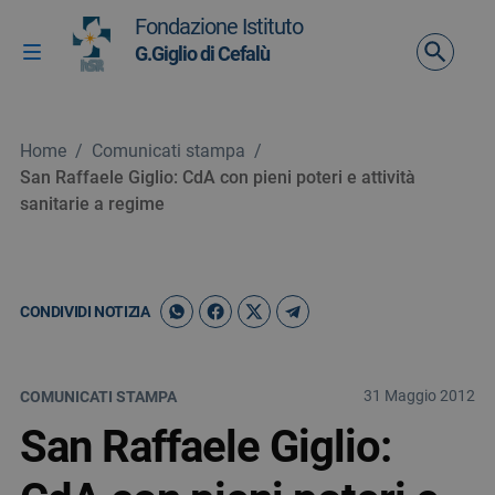
Vai ai contenuti
Fondazione Istituto
Vai al menu di navigazione
G.Giglio di Cefalù
Attiva / disattiva la navigazione
Vai al footer
Home
/
Comunicati stampa
/
San Raffaele Giglio: CdA con pieni poteri e attività
sanitarie a regime
CONDIVIDI NOTIZIA
31 Maggio 2012
COMUNICATI STAMPA
San Raffaele Giglio: