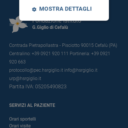
MOSTRA DETTAGLI
Fondazione Istituto
G.Giglio di Cefalù
Contrada Pietrapollastra - Pisciotto 90015 Cefalù (PA)
Centralino: +39 0921 920 111
Portineria: +39 0921
920 663
protocollo@pec.hsrgiglio.it
info@hsrgiglio.it
urp@hsrgiglio.it
Partita IVA: 05205490823
SERVIZI AL PAZIENTE
Orari sportelli
Orari visite