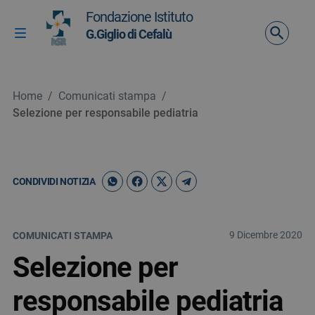
Vai ai contenuti
Fondazione Istituto
Vai al menu di navigazione
G.Giglio di Cefalù
Attiva / disattiva la navigazione
Vai al footer
Home
/
Comunicati stampa
/
Selezione per responsabile pediatria
CONDIVIDI NOTIZIA
9 Dicembre 2020
COMUNICATI STAMPA
Selezione per
responsabile pediatria