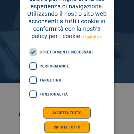
INFORMAZIONE
esperienza di navigazione.
Utilizzando il nostro sito web
ISCRIVITI AI NOSTRI CANALI PER RESTARE
SEMPRE AGGIORNATO
acconsenti a tutti i cookie in
conformità con la nostra
policy per i cookie.
Leggi di più
STRETTAMENTE NECESSARI
PERFORMANCE
TARGETING
SEGUICI SU
FUNZIONALITÀ
ACCETTA TUTTO
RIFIUTA TUTTO