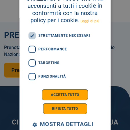
acconsenti a tutti i cookie in
conformità con la nostra
policy per i cookie.
Leggi di più
PRENOTA
STRETTAMENTE NECESSARI
Prenotare una visita o un esame in Servizio Sanitario
PERFORMANCE
Nazionale o privatamente.
TARGETING
Prenota una visita
FUNZIONALITÀ
ACCETTA TUTTO
RIFIUTA TUTTO
CI PRENDIAMO CURA DELLA TUA
MOSTRA DETTAGLI