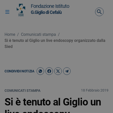
Vai ai contenuti
Fondazione Istituto
Vai al menu di navigazione
G.Giglio di Cefalù
Attiva / disattiva la navigazione
Vai al footer
Home
/
Comunicati stampa
/
Si è tenuto al Giglio un live endoscopy organizzato dalla
Sied
CONDIVIDI NOTIZIA
18 Febbraio 2019
COMUNICATI STAMPA
Si è tenuto al Giglio un