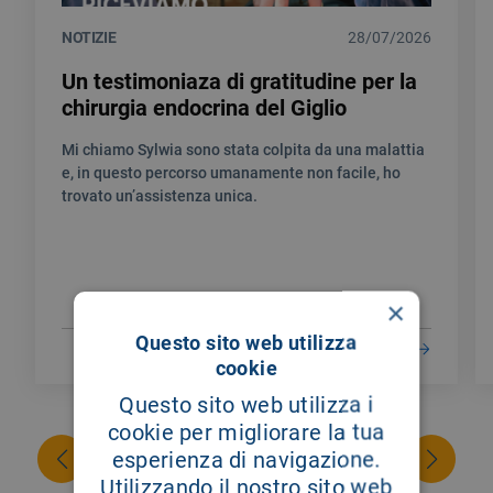
NOTIZIE
28/07/2026
Un testimoniaza di gratitudine per la
chirurgia endocrina del Giglio
Mi chiamo Sylwia sono stata colpita da una malattia
e, in questo percorso umanamente non facile, ho
trovato un’assistenza unica.
×
Questo sito web utilizza
LEGGI DI PIÙ
cookie
Questo sito web utilizza i
cookie per migliorare la tua
esperienza di navigazione.
Utilizzando il nostro sito web