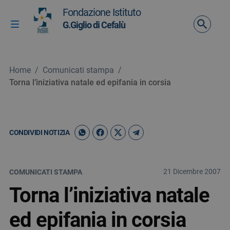
Vai ai contenuti
Fondazione Istituto
Vai al menu di navigazione
G.Giglio di Cefalù
Attiva / disattiva la navigazione
Vai al footer
Home
/
Comunicati stampa
/
Torna l’iniziativa natale ed epifania in corsia
CONDIVIDI NOTIZIA
21 Dicembre 2007
COMUNICATI STAMPA
Torna l’iniziativa natale
ed epifania in corsia