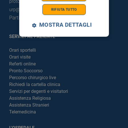
protocollo@pec.hsrgiglio.it
info@hsrgiglio.it
urp@hsrgiglio.it
RIFIUTA TUTTO
Partita IVA: 05205490823
MOSTRA DETTAGLI
SERVIZI AL PAZIENTE
Orari sportelli
Orari visite
Referti online
Pronto Soccorso
Percorso chirurgico live
Richiedi la cartella clinica
Servizi per degenti e visitatori
Assistenza Religiosa
Assistenza Stranieri
Telemedicina
L'OSPEDALE