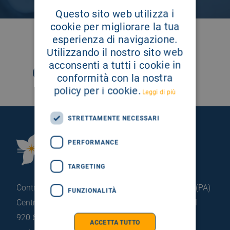
Questo sito web utilizza i
cookie per migliorare la tua
esperienza di navigazione.
SEGUICI SU
Utilizzando il nostro sito web
acconsenti a tutti i cookie in
conformità con la nostra
policy per i cookie.
Leggi di più
STRETTAMENTE NECESSARI
Fondazione Istituto
PERFORMANCE
G.Giglio di Cefalù
TARGETING
Contrada Pietrapollastra - Pisciotto 90015 Cefalù (PA)
FUNZIONALITÀ
Centralino: +39 0921 920 111
Portineria: +39 0921
920 663
ACCETTA TUTTO