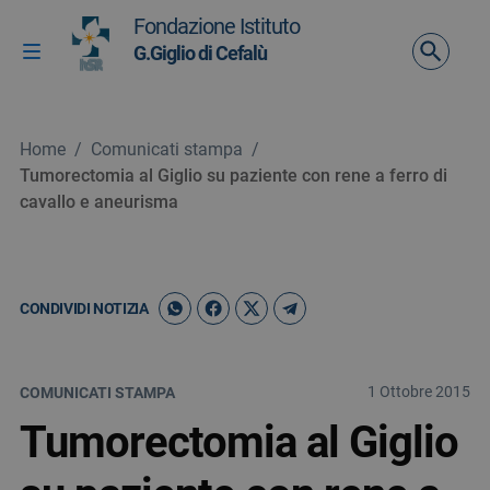
Vai ai contenuti
Fondazione Istituto
Vai al menu di navigazione
G.Giglio di Cefalù
Attiva / disattiva la navigazione
Vai al footer
Home
/
Comunicati stampa
/
Tumorectomia al Giglio su paziente con rene a ferro di
cavallo e aneurisma
CONDIVIDI NOTIZIA
1 Ottobre 2015
COMUNICATI STAMPA
Tumorectomia al Giglio