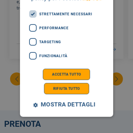
e, in questo percorso umanamente non facile, ho
trovato un’assistenza unica.
STRETTAMENTE NECESSARI
PERFORMANCE
TARGETING
LEGGI DI PIÙ
FUNZIONALITÀ
ACCETTA TUTTO
RIFIUTA TUTTO
MOSTRA DETTAGLI
PRENOTA