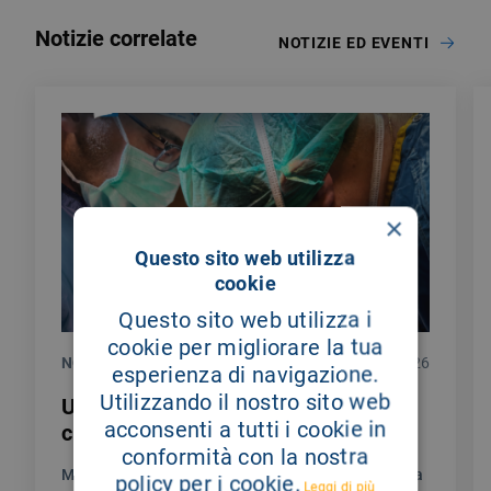
Notizie correlate
NOTIZIE ED EVENTI
×
Questo sito web utilizza
cookie
Questo sito web utilizza i
cookie per migliorare la tua
NOTIZIE
28/07/2026
esperienza di navigazione.
Utilizzando il nostro sito web
Un testimoniaza di gratitudine per la
acconsenti a tutti i cookie in
chirurgia endocrina del Giglio
conformità con la nostra
Mi chiamo Sylwia sono stata colpita da una malattia
policy per i cookie.
Leggi di più