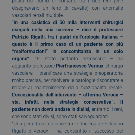
posta nel punto di contatto tra i due reni (che
disegnavano un ferro di cavallo) con anomalie
vascolari renali multiple.
“
In una casistica di 50 mila interventi chirurgici
eseguiti nella mia carriera – dice il professore
Patrizio Rigatti, tra i padri dell’urologia italiana –
questo è il primo caso di un paziente con più
“malformazioni” in concomitanza in un solo
organo”.
“E’ stato pertanto necessario – ha
aggiunto professore
Pierfrancesco Veroux
, chirurgo
vascolare – pianificare una strategia preoperatoria
molto precisa, per risolvere le patologie riscontrate e
mirare al mantenimento della funzionalità renale.
L’eccezionalità dell’intervento – afferma Veroux –
sta, infatti, nella strategia conservativa”. Il
paziente non dovrà andare in dialisi,
entrambi i reni,
che sono stati divisi, sono stati salvaguardati.
“Una perfetta compliance tra le due equipe – dicono
Rigatti e Veroux – ha consentito il successo del