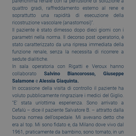
parenchima renale con la perfusione di soluzione a
quattro gradi, raffreddamento esterno al rene e
soprattutto una rapidità di esecuzione della
ricostruzione vascolare (anastomosi)”.
Il paziente è stato dimesso dopo dieci giorni con i
parametri nella norma. Il decorso post operatorio, è
stato caratterizzato da una ripresa immediata della
funzione renale, senza la necessita di ricorrere a
sedute dialitiche.
In sala operatoria con Rigatti e Veroux hanno
collaborato
Salvino Biancorosso,
Giuseppe
Salamone
e
Alessia Giaquinta.
In occasione della visita di controllo il paziente ha
voluto pubblicamente ringraziare i medici del Giglio.
“E’ stata un’ottima esperienza. Sono arrivato a
Cefalù – dice il paziente Salvatore B. – attratto dalla
buona nomea dell’ospedale. Mi avevano detto che
era al top. Mi sono fidato e, da Milano dove vivo dal
1961, praticamente da bambino, sono tornato, in un