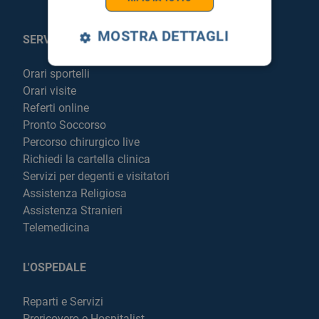
MOSTRA DETTAGLI
SERVIZI AL PAZIENTE
Orari sportelli
Orari visite
Referti online
Pronto Soccorso
Percorso chirurgico live
Richiedi la cartella clinica
Servizi per degenti e visitatori
Assistenza Religiosa
Assistenza Stranieri
Telemedicina
L'OSPEDALE
Reparti e Servizi
Prericovero e Hospitalist