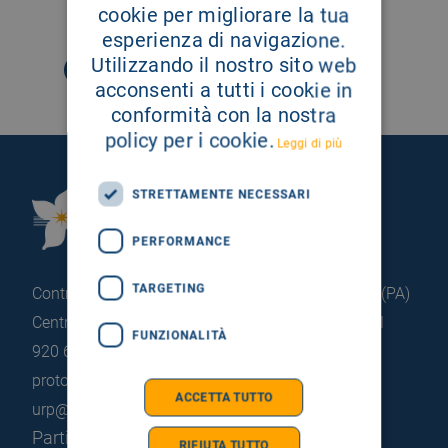
SEGUICI SU
cookie per migliorare la tua
esperienza di navigazione.
Utilizzando il nostro sito web
acconsenti a tutti i cookie in
conformità con la nostra
policy per i cookie.
Leggi di più
STRETTAMENTE NECESSARI
Fondazione Istituto
G.Giglio di Cefalù
PERFORMANCE
TARGETING
Contrada Pietrapollastra - Pisciotto 90015 Cefalù (PA)
Centralino: +39 0921 920 111
Portineria: +39 0921
FUNZIONALITÀ
920 663
protocollo@pec.hsrgiglio.it
info@hsrgiglio.it
ACCETTA TUTTO
urp@hsrgiglio.it
Partita IVA: 05205490823
RIFIUTA TUTTO