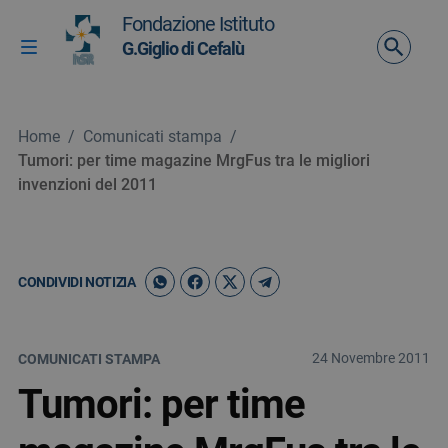
Vai ai contenuti
Fondazione Istituto
Vai al menu di navigazione
G.Giglio di Cefalù
Attiva / disattiva la navigazione
Vai al footer
Home
/
Comunicati stampa
/
Tumori: per time magazine MrgFus tra le migliori
invenzioni del 2011
CONDIVIDI NOTIZIA
24 Novembre 2011
COMUNICATI STAMPA
Tumori: per time