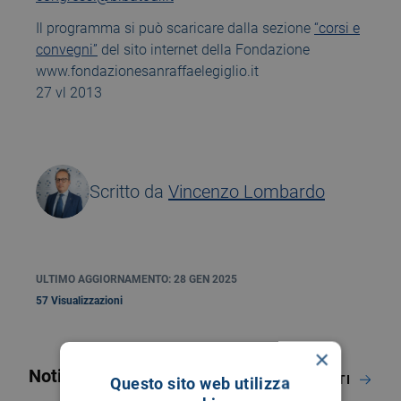
Il programma si può scaricare dalla sezione
“corsi e
convegni”
del sito internet della Fondazione
www.fondazionesanraffaelegiglio.it
27 vl 2013
Scritto da
Vincenzo Lombardo
ULTIMO AGGIORNAMENTO: 28 GEN 2025
57 Visualizzazioni
×
Notizie correlate
NOTIZIE ED EVENTI
Questo sito web utilizza