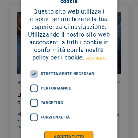
cookie
Questo sito web utilizza i
cookie per migliorare la tua
esperienza di navigazione.
Utilizzando il nostro sito web
acconsenti a tutti i cookie in
conformità con la nostra
policy per i cookie.
Leggi di più
STRETTAMENTE NECESSARI
NOTIZIE
28/07/2026
PERFORMANCE
Un testimoniaza di gratitudine per la
chirurgia endocrina del Giglio
TARGETING
Mi chiamo Sylwia sono stata colpita da una malattia
FUNZIONALITÀ
e, in questo percorso umanamente non facile, ho
trovato un’assistenza unica.
ACCETTA TUTTO