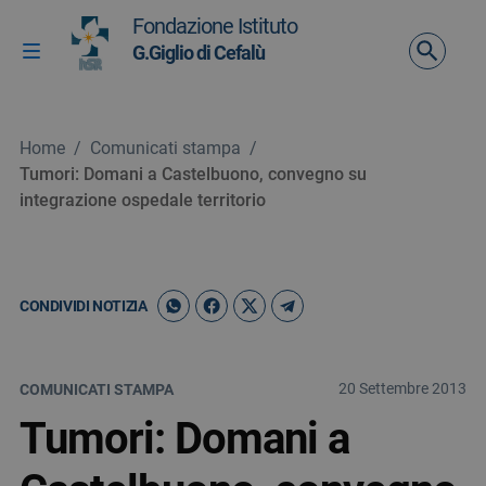
Vai ai contenuti
Fondazione Istituto
Vai al menu di navigazione
G.Giglio di Cefalù
Attiva / disattiva la navigazione
Vai al footer
Home
/
Comunicati stampa
/
Tumori: Domani a Castelbuono, convegno su
integrazione ospedale territorio
CONDIVIDI NOTIZIA
20 Settembre 2013
COMUNICATI STAMPA
Tumori: Domani a