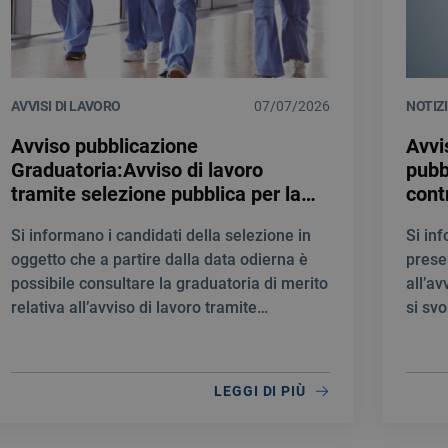
AVVISI DI LAVORO
07/07/2026
NOTIZ
Avviso pubblicazione
Avvi
Graduatoria:Avviso di lavoro
pubb
tramite selezione pubblica per la
cont
creazione di una Graduatoria di
prof
Si informano i candidati della selezione in
Si in
merito al fine di individuare
Medi
oggetto che a partire dalla data odierna è
prese
personale idoneo per la stipula di
E T
possibile consultare la graduatoria di merito
all’av
contratti a tempo determinato
NEU
relativa all’avviso di lavoro tramite
si svo
quale INFERMIERE
selezione pubblica per la creazione di una
10:00
Graduatoria di merito al fine di individuare
personale idoneo per la stipula di contratti a
LEGGI DI PIÙ
tempo determinato quale INFERMIERE.