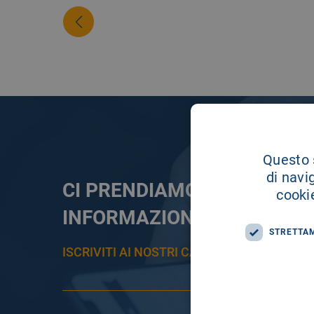
Questo s
di navi
CI PRENDIAMO CURA DELL
cookie
INFORMAZIONE
STRETTA
ISCRIVITI AI NOSTRI CANALI PER RESTAR