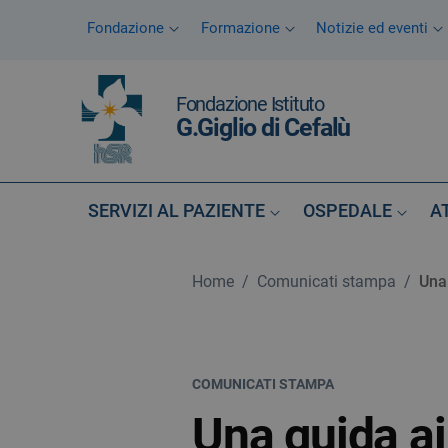
Vai ai contenuti
Fondazione
Formazione
Notizie ed eventi
Vai al menu di navigazione
Vai al footer
Fondazione Istituto
G.Giglio di Cefalù
SERVIZI AL PAZIENTE
OSPEDALE
A
Home
/
Comunicati stampa
/
Una 
COMUNICATI STAMPA
Una guida ai