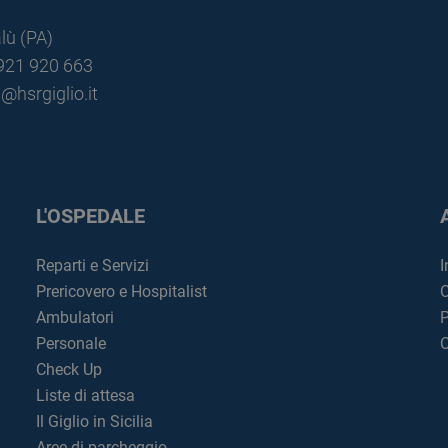
lù (PA)
0921 920 663
@hsrgiglio.it
L'OSPEDALE
Reparti e Servizi
I
Prericovero e Hospitalist
C
Ambulatori
P
Personale
C
Check Up
Liste di attesa
Il Giglio in Sicilia
Aree di parcheggio