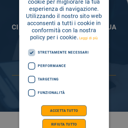
cookie per migliorare la tua
esperienza di navigazione.
Utilizzando il nostro sito web
acconsenti a tutti i cookie in
CI PRENDIAMO CURA DELLA TUA
conformità con la nostra
INFORMAZIONE
policy per i cookie.
Leggi di più
ISCRIVITI AI NOSTRI CANALI PER RESTARE
SEMPRE AGGIORNATO
STRETTAMENTE NECESSARI
PERFORMANCE
TARGETING
FUNZIONALITÀ
ACCETTA TUTTO
SEGUICI SU
RIFIUTA TUTTO