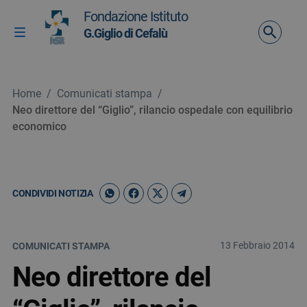
Vai ai contenuti
Fondazione Istituto
Vai al menu di navigazione
G.Giglio di Cefalù
Attiva / disattiva la navigazione
Vai al footer
Home
/
Comunicati stampa
/
Neo direttore del “Giglio”, rilancio ospedale con equilibrio
economico
CONDIVIDI NOTIZIA
13 Febbraio 2014
COMUNICATI STAMPA
Neo direttore del