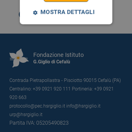
MOSTRA DETTAGLI
Fondazione Istituto
G.Giglio di Cefalù
Contrada Pietrapollastra - Pisciotto 90015 Cefalù (PA)
Centralino: +39 0921 920 111
Portineria: +39 0921
920 663
protocollo@pec.hsrgiglio.it
info@hsrgiglio.it
urp@hsrgiglio.it
Partita IVA: 05205490823