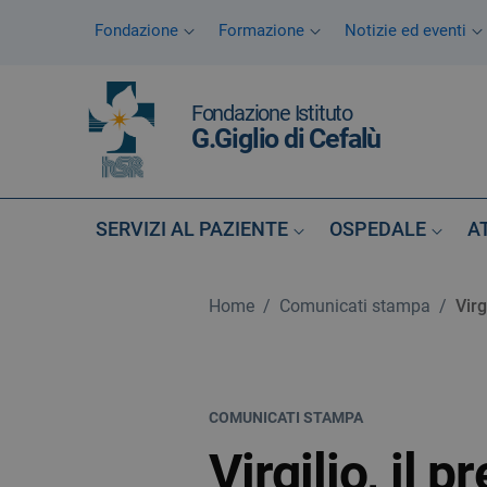
Vai ai contenuti
Fondazione
Formazione
Notizie ed eventi
Vai al menu di navigazione
Vai al footer
Fondazione Istituto
G.Giglio di Cefalù
SERVIZI AL PAZIENTE
OSPEDALE
A
Home
/
Comunicati stampa
/
Virg
COMUNICATI STAMPA
Virgilio, il 