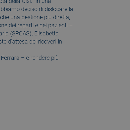
ta della Cisl. “In una
 abbiamo deciso di dislocare la
 che una gestione più diretta,
e dei reparti e dei pazienti –
aria (SPCAS), Elisabetta
te d’attesa dei ricoveri in
e Ferrara – e rendere più