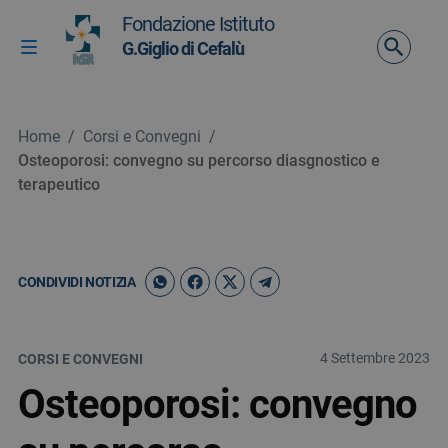
Vai ai contenuti
Fondazione Istituto
Vai al menu di navigazione
G.Giglio di Cefalù
Attiva / disattiva la navigazione
Vai al footer
Home
/
Corsi e Convegni
/
Osteoporosi: convegno su percorso diasgnostico e
terapeutico
CONDIVIDI NOTIZIA
4 Settembre 2023
CORSI E CONVEGNI
Osteoporosi: convegno