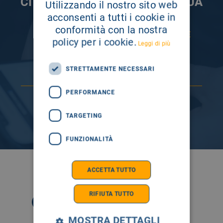
CI PRENDIAMO CURA DELLA TUA
Utilizzando il nostro sito web
INFORMAZIONE
acconsenti a tutti i cookie in
conformità con la nostra
ISCRIVITI AI NOSTRI CANALI PER RESTARE
policy per i cookie.
SEMPRE AGGIORNATO
Leggi di più
STRETTAMENTE NECESSARI
PERFORMANCE
TARGETING
FUNZIONALITÀ
SEGUICI SU
ACCETTA TUTTO
RIFIUTA TUTTO
MOSTRA DETTAGLI