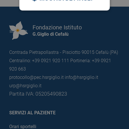
Fondazione Istituto
G.Giglio di Cefalù
Contrada Pietrapollastra - Pisciotto 90015 Cefalù (PA)
Centralino: +39 0921 920 111
Portineria: +39 0921
920 663
protocollo@pec.hsrgiglio.it
info@hsrgiglio.it
urp@hsrgiglio.it
Partita IVA: 05205490823
SERVIZI AL PAZIENTE
Orari sportelli