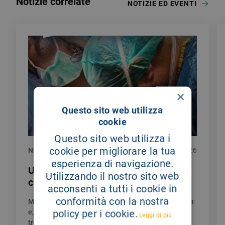
Notizie correlate
NOTIZIE ED EVENTI
×
Questo sito web utilizza
cookie
Questo sito web utilizza i
cookie per migliorare la tua
NOTIZIE
28/07/2026
esperienza di navigazione.
Un testimoniaza di gratitudine per la
Utilizzando il nostro sito web
chirurgia endocrina del Giglio
acconsenti a tutti i cookie in
conformità con la nostra
Mi chiamo Sylwia sono stata colpita da una malattia
policy per i cookie.
e, in questo percorso umanamente non facile, ho
Leggi di più
trovato un’assistenza unica.