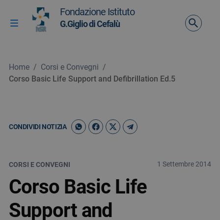
Vai ai contenuti
Fondazione Istituto
Vai al menu di navigazione
G.Giglio di Cefalù
Attiva / disattiva la navigazione
Vai al footer
Home
/
Corsi e Convegni
/
Corso Basic Life Support and Defibrillation Ed.5
CONDIVIDI NOTIZIA
1 Settembre 2014
CORSI E CONVEGNI
Corso Basic Life
Support and