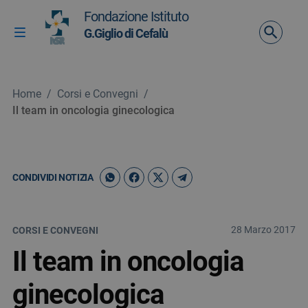
Vai ai contenuti
Fondazione Istituto
Vai al menu di navigazione
G.Giglio di Cefalù
Attiva / disattiva la navigazione
Vai al footer
Home
/
Corsi e Convegni
/
Il team in oncologia ginecologica
CONDIVIDI NOTIZIA
28 Marzo 2017
CORSI E CONVEGNI
Il team in oncologia
ginecologica