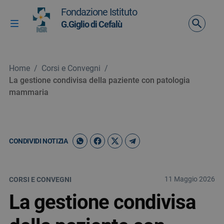
Vai ai contenuti
Fondazione Istituto
Vai al menu di navigazione
G.Giglio di Cefalù
Attiva / disattiva la navigazione
Vai al footer
Home
/
Corsi e Convegni
/
La gestione condivisa della paziente con patologia
mammaria
CONDIVIDI NOTIZIA
11 Maggio 2026
CORSI E CONVEGNI
La gestione condivisa