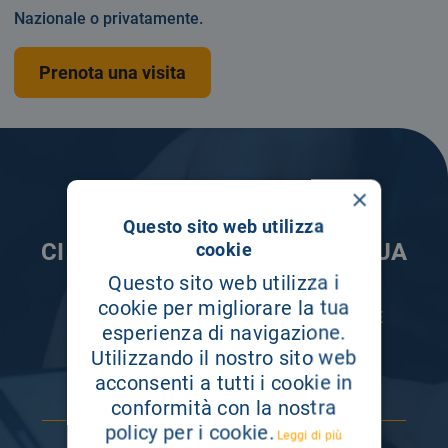
Nazionale o privatamente.
Prenota una visita
×
Questo sito web utilizza
CI PRENDIAMO CURA DELLA TUA
cookie
INFORMAZIONE
Questo sito web utilizza i
cookie per migliorare la tua
ISCRIVITI AI NOSTRI CANALI PER RESTARE
esperienza di navigazione.
SEMPRE AGGIORNATO
Utilizzando il nostro sito web
acconsenti a tutti i cookie in
conformità con la nostra
policy per i cookie.
Leggi di più