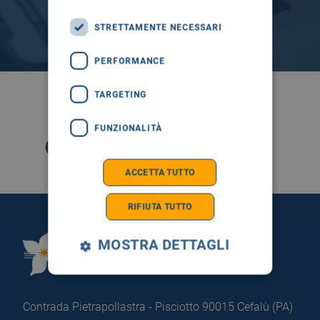
STRETTAMENTE NECESSARI
PERFORMANCE
TARGETING
SEGUICI SU
FUNZIONALITÀ
ACCETTA TUTTO
RIFIUTA TUTTO
MOSTRA DETTAGLI
Fondazione Istituto
G.Giglio di Cefalù
Contrada Pietrapollastra - Pisciotto 90015 Cefalù (PA)