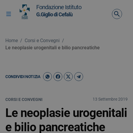
Vai ai contenuti
Fondazione Istituto
Vai al menu di navigazione
G.Giglio di Cefalù
Attiva / disattiva la navigazione
Vai al footer
Home
/
Corsi e Convegni
/
Le neoplasie urogenitali e bilio pancreatiche
CONDIVIDI NOTIZIA
13 Settembre 2019
CORSI E CONVEGNI
Le neoplasie urogenitali
e bilio pancreatiche