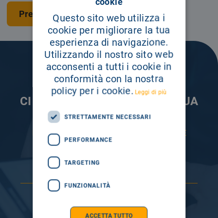
cookie
Prenota una visita
Questo sito web utilizza i
cookie per migliorare la tua
esperienza di navigazione.
Utilizzando il nostro sito web
acconsenti a tutti i cookie in
conformità con la nostra
policy per i cookie.
Leggi di più
CI PRENDIAMO CURA DELLA TUA
INFORMAZIONE
STRETTAMENTE NECESSARI
ISCRIVITI AI NOSTRI CANALI PER RESTARE
PERFORMANCE
SEMPRE AGGIORNATO
TARGETING
FUNZIONALITÀ
ACCETTA TUTTO