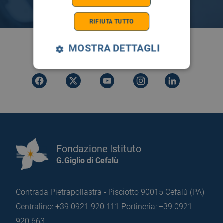
RIFIUTA TUTTO
MOSTRA DETTAGLI
SEGUICI SU
Fondazione Istituto
G.Giglio di Cefalù
Contrada Pietrapollastra - Pisciotto 90015 Cefalù (PA)
Centralino: +39 0921 920 111
Portineria: +39 0921
920 663