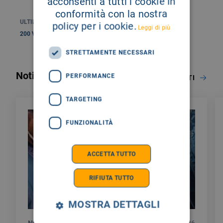
acconsenti a tutti i cookie in
conformità con la nostra
ULTIMO AGGIORNAMENTO: 23 DIC 2024
policy per i cookie.
Leggi di più
200 Visualizzazioni
STRETTAMENTE NECESSARI
Notizie correlate
PERFORMANCE
NOTIZIE ED EVENTI
TARGETING
FUNZIONALITÀ
ACCETTA TUTTO
RIFIUTA TUTTO
MOSTRA DETTAGLI