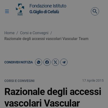
Vai ai contenuti
Fondazione Istituto
Vai al menu di navigazione
G.Giglio di Cefalù
Attiva / disattiva la navigazione
Vai al footer
Home
/
Corsi e Convegni
/
Razionale degli accessi vascolari Vascular Team
CONDIVIDI NOTIZIA
17 Aprile 2015
CORSI E CONVEGNI
Razionale degli accessi
vascolari Vascular