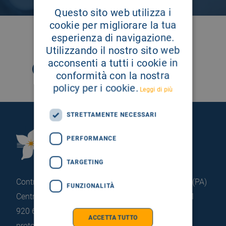
Questo sito web utilizza i
cookie per migliorare la tua
SEGUICI SU
esperienza di navigazione.
Utilizzando il nostro sito web
acconsenti a tutti i cookie in
conformità con la nostra
policy per i cookie.
Leggi di più
STRETTAMENTE NECESSARI
Fondazione Istituto
PERFORMANCE
G.Giglio di Cefalù
TARGETING
Contrada Pietrapollastra - Pisciotto 90015 Cefalù (PA)
FUNZIONALITÀ
Centralino: +39 0921 920 111
Portineria: +39 0921
920 663
ACCETTA TUTTO
protocollo@pec.hsrgiglio.it
info@hsrgiglio.it