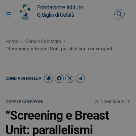
Vai ai contenuti
Fondazione Istituto
Vai al menu di navigazione
G.Giglio di Cefalù
Attiva / disattiva la navigazione
Vai al footer
Home
/
Corsi e Convegni
/
“Screening e Breast Unit: parallelismi convergenti”
CONDIVIDI NOTIZIA
23 Novembre 2018
CORSI E CONVEGNI
“Screening e Breast
Unit: parallelismi