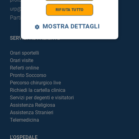
urp@hsrgiglio.it
RIFIUTA TUTTO
Partita IVA: 05205490823
MOSTRA DETTAGLI
SERVIZI AL PAZIENTE
Orari sportelli
Orari visite
Referti online
Pronto Soccorso
Percorso chirurgico live
Richiedi la cartella clinica
Servizi per degenti e visitatori
Assistenza Religiosa
Assistenza Stranieri
Telemedicina
L'OSPEDALE