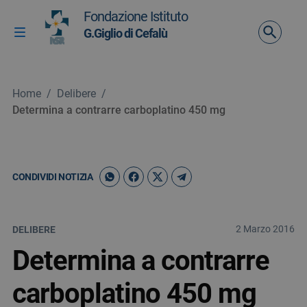
Vai ai contenuti
Fondazione Istituto
Vai al menu di navigazione
G.Giglio di Cefalù
Attiva / disattiva la navigazione
Vai al footer
Home
/
Delibere
/
Determina a contrarre carboplatino 450 mg
CONDIVIDI NOTIZIA
2 Marzo 2016
DELIBERE
Determina a contrarre
carboplatino 450 mg