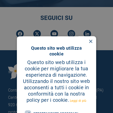
SEGUICI SU
×
Questo sito web utilizza
cookie
Questo sito web utilizza i
Fondazione Istituto
cookie per migliorare la tua
esperienza di navigazione.
G.Giglio di Cefalù
Utilizzando il nostro sito web
acconsenti a tutti i cookie in
Contrada Pietrapollastra - Pisciotto 90015 Cefalù (PA)
conformità con la nostra
Centralino: +39 0921 920 111
Portineria: +39 0921
policy per i cookie.
Leggi di più
920 663
protocollo@pec.hsrgiglio.it
info@hsrgiglio.it