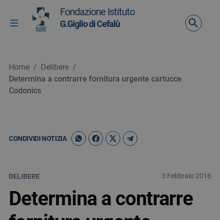
Vai ai contenuti
Fondazione Istituto
Vai al menu di navigazione
G.Giglio di Cefalù
Attiva / disattiva la navigazione
Vai al footer
Home
/
Delibere
/
Determina a contrarre fornitura urgente cartucce
Codonics
CONDIVIDI NOTIZIA
3 Febbraio 2016
DELIBERE
Determina a contrarre