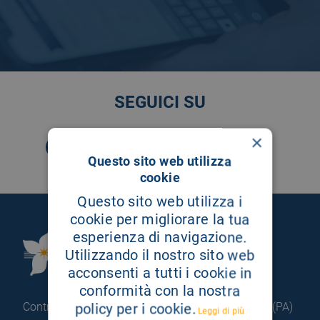
SEGUICI SU
×
Questo sito web utilizza
cookie
Questo sito web utilizza i
cookie per migliorare la tua
esperienza di navigazione.
Fondazione Istituto
Utilizzando il nostro sito web
G.Giglio di Cefalù
acconsenti a tutti i cookie in
conformità con la nostra
Contrada Pietrapollastra - Pisciotto 90015 Cefalù (PA)
policy per i cookie.
Leggi di più