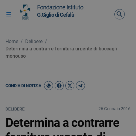
Vai ai contenuti
Fondazione Istituto
Vai al menu di navigazione
G.Giglio di Cefalù
Attiva / disattiva la navigazione
Vai al footer
Home
/
Delibere
/
Determina a contrarre fornitura urgente di boccagli
monouso
CONDIVIDI NOTIZIA
26 Gennaio 2016
DELIBERE
Determina a contrarre