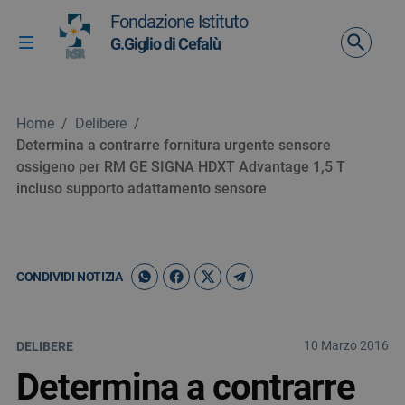
Vai ai contenuti
Fondazione Istituto
Vai al menu di navigazione
G.Giglio di Cefalù
Attiva / disattiva la navigazione
Vai al footer
Home
/
Delibere
/
Determina a contrarre fornitura urgente sensore
ossigeno per RM GE SIGNA HDXT Advantage 1,5 T
incluso supporto adattamento sensore
CONDIVIDI NOTIZIA
10 Marzo 2016
DELIBERE
Determina a contrarre