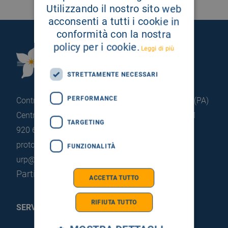
Utilizzando il nostro sito web
acconsenti a tutti i cookie in
conformità con la nostra
policy per i cookie.
Leggi di più
Fondazione Istituto
G.Giglio di Cefalù
STRETTAMENTE NECESSARI
PERFORMANCE
Contrada Pietrapollastra - Pisciotto 90015 Cefalù (PA)
Centralino: +39 0921 920 111
Portineria: +39 0921
TARGETING
920 663
protocollo@pec.hsrgiglio.it
info@hsrgiglio.it
FUNZIONALITÀ
urp@hsrgiglio.it
Partita IVA: 05205490823
ACCETTA TUTTO
RIFIUTA TUTTO
SERVIZI AL PAZIENTE