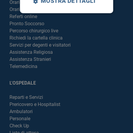
MOSTRA DETTAGLI
Orari sportelli
Orari visite
Referti online
Pronto Soccorso
Percorso chirurgico live
Richiedi la cartella clinica
Servizi per degenti e visitatori
Assistenza Religiosa
Assistenza Stranieri
Telemedicina
L'OSPEDALE
Reparti e Servizi
Prericovero e Hospitalist
Ambulatori
Personale
Check Up
Liste di attesa