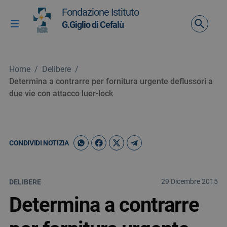
Vai ai contenuti
Fondazione Istituto
Vai al menu di navigazione
G.Giglio di Cefalù
Attiva / disattiva la navigazione
Vai al footer
Home
/
Delibere
/
Determina a contrarre per fornitura urgente deflussori a
due vie con attacco luer-lock
CONDIVIDI NOTIZIA
29 Dicembre 2015
DELIBERE
Determina a contrarre