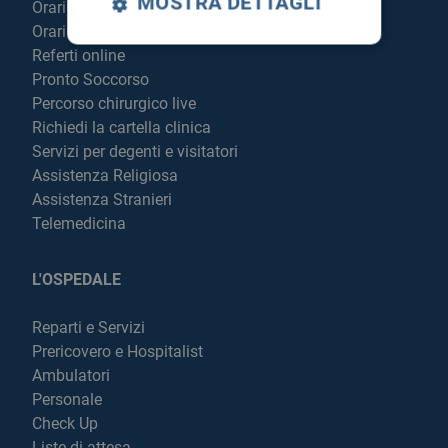
MOSTRA DETTAGLI
Orari sportelli
Orari visite
Referti online
Pronto Soccorso
Percorso chirurgico live
Richiedi la cartella clinica
Servizi per degenti e visitatori
Assistenza Religiosa
Assistenza Stranieri
Telemedicina
L'OSPEDALE
Reparti e Servizi
Prericovero e Hospitalist
Ambulatori
Personale
Check Up
Liste di attesa