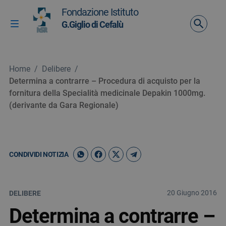
Vai ai contenuti
Fondazione Istituto
Vai al menu di navigazione
G.Giglio di Cefalù
Attiva / disattiva la navigazione
Vai al footer
Home
/
Delibere
/
Determina a contrarre – Procedura di acquisto per la
fornitura della Specialità medicinale Depakin 1000mg.
(derivante da Gara Regionale)
CONDIVIDI NOTIZIA
20 Giugno 2016
DELIBERE
Determina a contrarre –