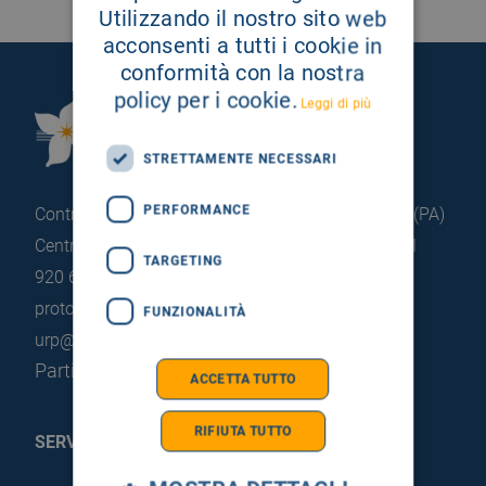
Utilizzando il nostro sito web
acconsenti a tutti i cookie in
conformità con la nostra
policy per i cookie.
Leggi di più
Fondazione Istituto
G.Giglio di Cefalù
STRETTAMENTE NECESSARI
PERFORMANCE
Contrada Pietrapollastra - Pisciotto 90015 Cefalù (PA)
Centralino: +39 0921 920 111
Portineria: +39 0921
TARGETING
920 663
protocollo@pec.hsrgiglio.it
info@hsrgiglio.it
FUNZIONALITÀ
urp@hsrgiglio.it
Partita IVA: 05205490823
ACCETTA TUTTO
RIFIUTA TUTTO
SERVIZI AL PAZIENTE