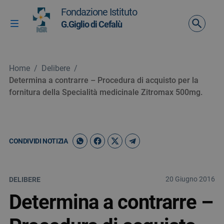
Vai ai contenuti
Fondazione Istituto
Vai al menu di navigazione
G.Giglio di Cefalù
Attiva / disattiva la navigazione
Vai al footer
Home
/
Delibere
/
Determina a contrarre – Procedura di acquisto per la
fornitura della Specialità medicinale Zitromax 500mg.
CONDIVIDI NOTIZIA
20 Giugno 2016
DELIBERE
Determina a contrarre –