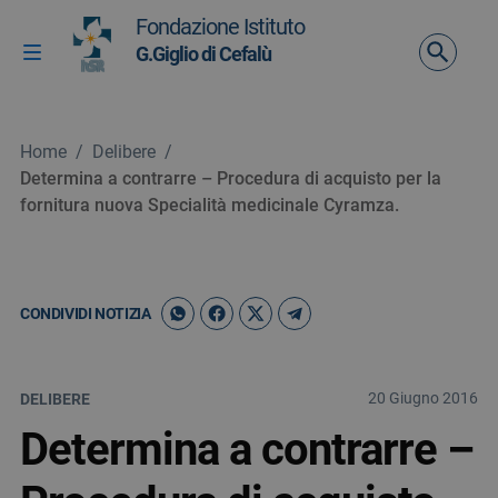
Vai ai contenuti
Fondazione Istituto
Vai al menu di navigazione
G.Giglio di Cefalù
Attiva / disattiva la navigazione
Vai al footer
Home
/
Delibere
/
Determina a contrarre – Procedura di acquisto per la
fornitura nuova Specialità medicinale Cyramza.
CONDIVIDI NOTIZIA
20 Giugno 2016
DELIBERE
Determina a contrarre –