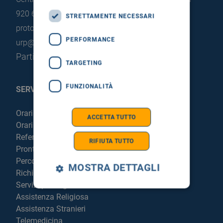
920 663
STRETTAMENTE NECESSARI
protocollo@pec.hsrgiglio.it
info@hsrgiglio.it
PERFORMANCE
urp@hsrgiglio.it
Partita IVA: 05205490823
TARGETING
FUNZIONALITÀ
SERVIZI AL PAZIENTE
Orari sportelli
ACCETTA TUTTO
Orari visite
Referti online
RIFIUTA TUTTO
Pronto Soccorso
Percorso chirurgico live
MOSTRA DETTAGLI
Richiedi la cartella clinica
Servizi per degenti e visitatori
Assistenza Religiosa
Assistenza Stranieri
Telemedicina