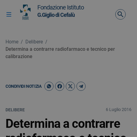
Vai ai contenuti
Fondazione Istituto
Vai al menu di navigazione
G.Giglio di Cefalù
Attiva / disattiva la navigazione
Vai al footer
Home
/
Delibere
/
Determina a contrarre radiofarmaco e tecnico per
calibrazione
CONDIVIDI NOTIZIA
6 Luglio 2016
DELIBERE
Determina a contrarre