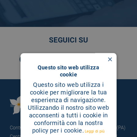
SEGUICI SU
×
Questo sito web utilizza
cookie
Questo sito web utilizza i
cookie per migliorare la tua
esperienza di navigazione.
Fondazione Istituto
Utilizzando il nostro sito web
G.Giglio di Cefalù
acconsenti a tutti i cookie in
conformità con la nostra
Contrada Pietrapollastra - Pisciotto 90015 Cefalù (PA)
policy per i cookie.
Leggi di più
Centralino: +39 0921 920 111
Portineria: +39 0921